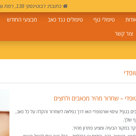
כתובת: ז'בוטינסקי 138, רמת גן, קומה 4 חדר 403 , בתוך מתחם ספא בעיר.
ודות
טיפולי גוף
טיפולים נגד כאב
מבצעי החודש
צור קשר
ופדי
טופדי – שחרור מהיר מכאבים ולחצים
ם בגוף? עיסוי אורטופדי הוא דרך נפלאה לשחרור והקלה על כל כאב,
ף שלך.
ד במקור הבעיה ומציע פתרון מהיר.
אש, בצוואר, בגב, בידיים או ברגליים – בכל כאב ניתן לטפל באופן