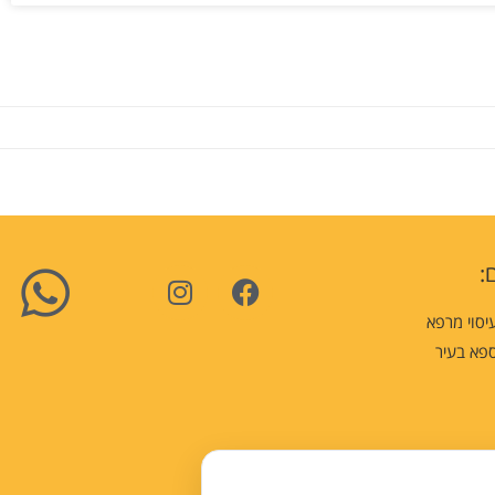
:
יסוי מרפא
פא בעיר